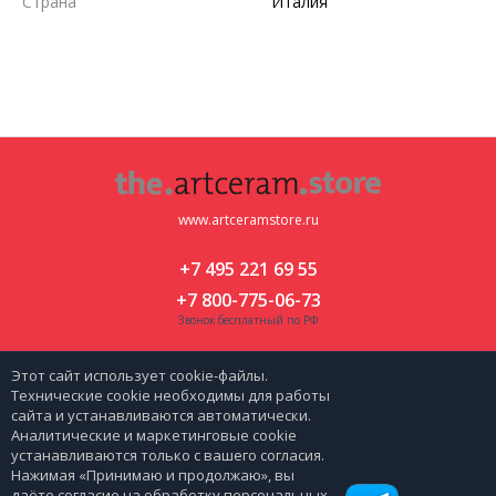
Страна
Италия
www.artceramstore.ru
+7 495 221 69 55
+7 800-775-06-73
Звонок бесплатный по РФ
Москва, ул. Флотская д 5 к 2
Этот сайт использует cookie-файлы.
zakaz@artceramstore.ru
Технические cookie необходимы для работы
сайта и устанавливаются автоматически.
Аналитические и маркетинговые cookie
|
Политика персональных данных
Карта сайта
устанавливаются только с вашего согласия.
Нажимая «Принимаю и продолжаю», вы
даёте согласие на обработку персональных