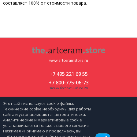
составляет 100% от стоимости товара.
www.artceramstore.ru
+7 495 221 69 55
+7 800-775-06-73
Звонок бесплатный по РФ
Москва, ул. Флотская д 5 к 2
Этот сайт использует cookie-файлы.
zakaz@artceramstore.ru
Технические cookie необходимы для работы
сайта и устанавливаются автоматически.
Аналитические и маркетинговые cookie
|
Политика персональных данных
Карта сайта
устанавливаются только с вашего согласия.
Нажимая «Принимаю и продолжаю», вы
даёте согласие на обработку персональных