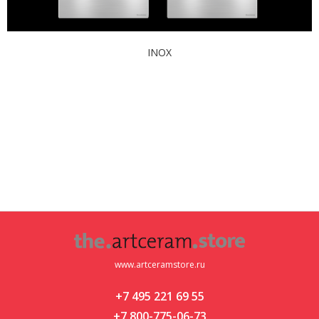
INOX
www.artceramstore.ru
+7 495 221 69 55
+7 800-775-06-73