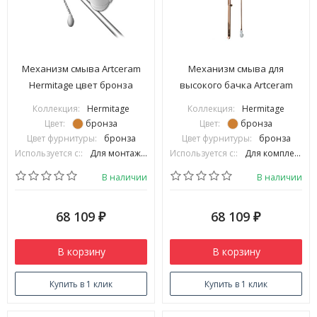
Механизм смыва Artceram
Механизм смыва для
Hermitage цвет бронза
высокого бачка Artceram
HEA013 72
HERMITAGE цвет бронза
Коллекция:
Hermitage
Коллекция:
Hermitage
HEA006 72
Цвет:
бронза
Цвет:
бронза
Цвет фурнитуры:
бронза
Цвет фурнитуры:
бронза
Используется с::
Для монтажа с бачками для унитаза ArtCeram на низкой трубе
Используется с::
Для комплектации с высокими бачками для унитаза
В наличии
В наличии
68 109
68 109
₽
₽
В корзину
В корзину
Купить в 1 клик
Купить в 1 клик