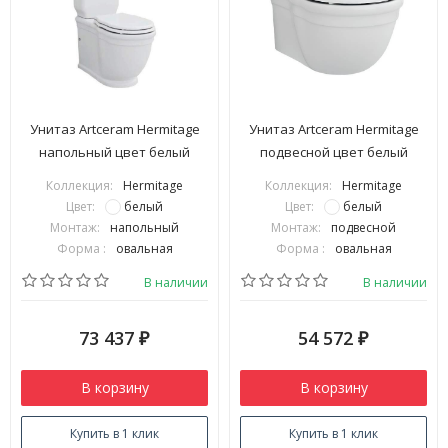
Унитаз Artceram Hermitage
Унитаз Artceram Hermitage
напольный цвет белый
подвесной цвет белый
HEV006 01 00
HEV010 01 00
Коллекция:
Hermitage
Коллекция:
Hermitage
Цвет:
белый
Цвет:
белый
Монтаж:
напольный
Монтаж:
подвесной
Форма :
овальная
Форма :
овальная
В наличии
В наличии
73 437
54 572
₽
₽
В корзину
В корзину
Купить в 1 клик
Купить в 1 клик