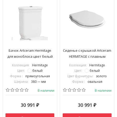
Бачок Artceram Hermitage
Сиденье с крышкой Artceram
для моноблока цвет белый
HERMITAGE с плавным
HEC009 01 00
опусканием цвет белый/
Коллекция:
Hermitage
Коллекция:
Hermitage
золото HEA005 01 73
Цвет:
белый
Цвет:
белый
Форма :
прямоугольная
Цвет фурнитуры:
золото
Ширина:
380 — мм
Форма :
овальная
В наличии
В наличии
30 991
30 991
₽
₽