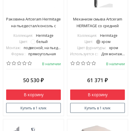
Раковина Artceram Hermitage
Механизм смыва Artceram
на пьедестал/консоль с
HERMITAGE со средней
одним отверстием цвет
трубой цвет хром HEA013 71
Коллекция:
Hermitage
Коллекция:
Hermitage
белый HEL002 01 00
Цвет:
белый
Цвет:
хром
Монтаж:
подвесной, на пьедестал, на консоль
Цвет фурнитуры:
хром
Форма :
прямоугольная
Используется с::
Для монтажа с бачками для унитаза ArtCeram на низкой трубе
В наличии
В наличии
50 530
61 371
₽
₽
В корзину
В корзину
Купить в 1 клик
Купить в 1 клик