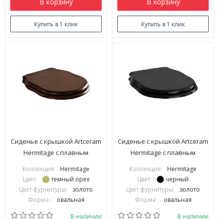
В корзину
В корзину
Купить в 1 клик
Купить в 1 клик
Сиденье с крышкой Artceram
Сиденье с крышкой Artceram
Hermitage с плавным
Hermitage с плавным
опусканием цвет грецкий
опусканием цвет черный/
Коллекция:
Hermitage
Коллекция:
Hermitage
орех/золото HEA004 73
золото HEA005 03 73
Цвет:
темный орех
Цвет:
черный
Цвет фурнитуры:
золото
Цвет фурнитуры:
золото
Форма :
овальная
Форма :
овальная
В наличии
В наличии