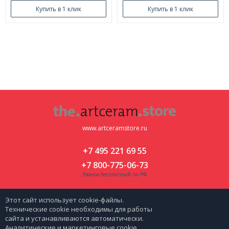
Купить в 1 клик
Купить в 1 клик
www.artceramstore.ru
+7 495 221 69 55
+7 800-775-06-73
Звонок бесплатный по РФ
Москва, ул. Флотская д 5 к 2
Этот сайт использует cookie-файлы.
zakaz@artceramstore.ru
Технические cookie необходимы для работы
сайта и устанавливаются автоматически.
Аналитические и маркетинговые cookie
|
Политика персональных данных
Карта сайта