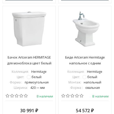
Бачок Artceram HERMITAGE
Биде Artceram Hermitage
для моноблока цвет белый
напольное с одним
HEC001 01 00
отверстием цвет белый
Коллекция:
Hermitage
Коллекция:
Hermitage
HEB002 01 00
Цвет:
белый
Цвет:
белый
Форма :
прямоугольная
Монтаж:
напольный
Ширина:
420 — мм
Форма :
овальная
В наличии
В наличии
30 991
54 572
₽
₽