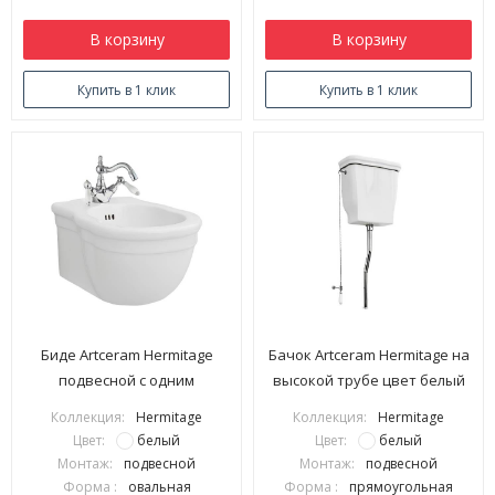
В корзину
В корзину
Купить в 1 клик
Купить в 1 клик
Биде Artceram Hermitage
Бачок Artceram Hermitage на
подвесной с одним
высокой трубе цвет белый
отверстием цвет белый
HEC004 01 00
Коллекция:
Hermitage
Коллекция:
Hermitage
HEB003 01 00
Цвет:
белый
Цвет:
белый
Монтаж:
подвесной
Монтаж:
подвесной
Форма :
овальная
Форма :
прямоугольная