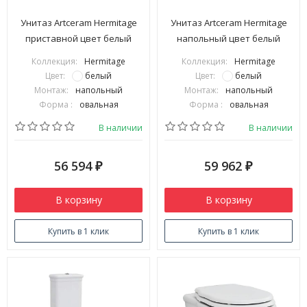
Унитаз Artceram Hermitage
Унитаз Artceram Hermitage
приставной цвет белый
напольный цвет белый
HEV005 01 00
HEV004 01 00
Коллекция:
Hermitage
Коллекция:
Hermitage
Цвет:
белый
Цвет:
белый
Монтаж:
напольный
Монтаж:
напольный
Форма :
овальная
Форма :
овальная
В наличии
В наличии
56 594
59 962
₽
₽
В корзину
В корзину
Купить в 1 клик
Купить в 1 клик