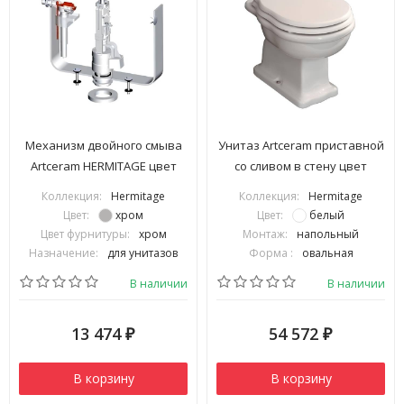
Механизм двойного смыва
Унитаз Artceram приставной
Artceram HERMITAGE цвет
со сливом в стену цвет
хром HEA010 71
белый HEV003 01 00
Коллекция:
Hermitage
Коллекция:
Hermitage
Цвет:
хром
Цвет:
белый
Цвет фурнитуры:
хром
Монтаж:
напольный
Назначение:
для унитазов
Форма :
овальная
В наличии
В наличии
13 474
54 572
₽
₽
В корзину
В корзину