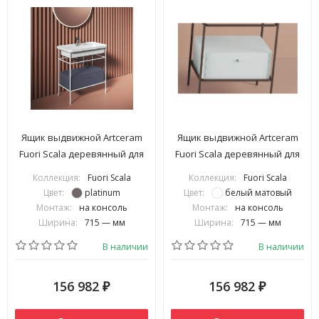
Ящик выдвижной Artceram
Ящик выдвижной Artceram
Fuori Scala деревянный для
Fuori Scala деревянный для
металлической консоли
металлической консоли
Коллекция:
Fuori Scala
Коллекция:
Fuori Scala
цвет platinum ACM040 52
цвет белый матовый ACM040
Цвет:
platinum
Цвет:
белый матовый
05
Монтаж:
на консоль
Монтаж:
на консоль
Ширина:
715 — мм
Ширина:
715 — мм
В наличии
В наличии
156 982
156 982
₽
₽