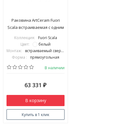
Раковина ArtCeram Fuori
Scala встраиваемая с одним
отверстием цвет белый
Коллекция:
Fuori Scala
TFL0350100
Цвет:
белый
Монтаж:
встраиваемый сверху
Форма :
прямоугольная
В наличии
63 331
₽
В корзину
Купить в 1 клик