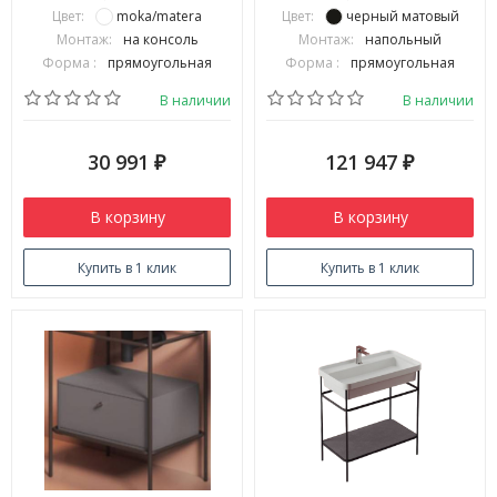
прямоугольной консоли 800
матовый черный ACA057 17
Цвет:
moka/matera
Цвет:
черный матовый
мм TFA008 17
Монтаж:
на консоль
Монтаж:
напольный
Форма :
прямоугольная
Форма :
прямоугольная
В наличии
В наличии
30 991
121 947
₽
₽
В корзину
В корзину
Купить в 1 клик
Купить в 1 клик