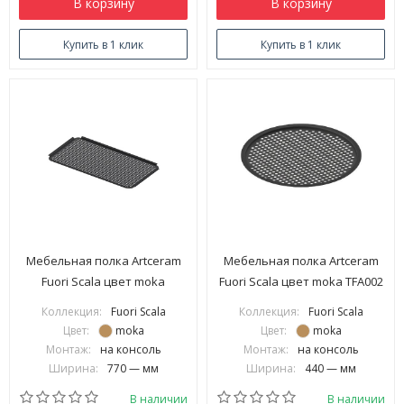
В корзину
В корзину
Купить в 1 клик
Купить в 1 клик
Мебельная полка Artceram
Мебельная полка Artceram
Fuori Scala цвет moka
Fuori Scala цвет moka TFA002
сетчатая для прямоугольной
56
Коллекция:
Fuori Scala
Коллекция:
Fuori Scala
консоли 800 мм TFA008 56
Цвет:
moka
Цвет:
moka
Монтаж:
на консоль
Монтаж:
на консоль
Ширина:
770 — мм
Ширина:
440 — мм
В наличии
В наличии