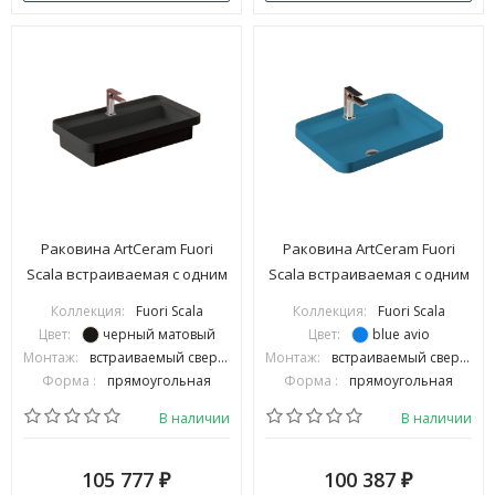
Раковина ArtCeram Fuori
Раковина ArtCeram Fuori
Scala встраиваемая с одним
Scala встраиваемая с одним
отверстием цвет черный
отверстием цвет avio
Коллекция:
Fuori Scala
Коллекция:
Fuori Scala
матовый TFL0351700
TFL0343800
Цвет:
черный матовый
Цвет:
blue avio
Монтаж:
встраиваемый сверху
Монтаж:
встраиваемый сверху
Форма :
прямоугольная
Форма :
прямоугольная
В наличии
В наличии
105 777
100 387
₽
₽