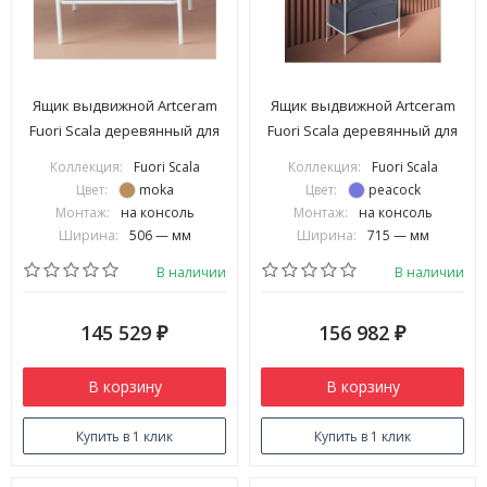
Ящик выдвижной Artceram
Ящик выдвижной Artceram
Fuori Scala деревянный для
Fuori Scala деревянный для
металлической консоли
металлической консоли
Коллекция:
Fuori Scala
Коллекция:
Fuori Scala
цвет moka ACM039 56
цвет peacock ACM040 57
Цвет:
moka
Цвет:
peacock
Монтаж:
на консоль
Монтаж:
на консоль
Ширина:
506 — мм
Ширина:
715 — мм
В наличии
В наличии
145 529
156 982
₽
₽
В корзину
В корзину
Купить в 1 клик
Купить в 1 клик