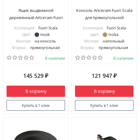
Ящик выдвижной
Консоль Artceram Fuori Scala
деревянный Artceram Fuori
для прямоугольной
Scala для металлической
раковины цвет moka ACA057
Коллекция:
Fuori Scala
Коллекция:
Fuori Scala
консоли цвет musk ACM039
56
Цвет:
musk
Цвет:
moka
58
Монтаж:
на консоль
Монтаж:
напольный
Форма :
прямоугольная
Форма :
прямоугольная
В наличии
В наличии
145 529
121 947
₽
₽
В корзину
В корзину
Купить в 1 клик
Купить в 1 клик