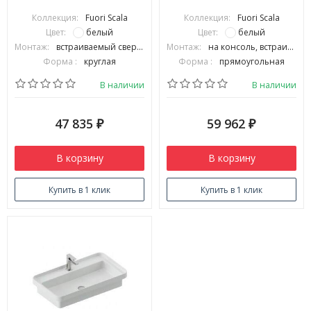
на консоль без отверстий
на консоль с одним
Коллекция:
Fuori Scala
Коллекция:
Fuori Scala
цвет раковины белый TFL032
отверстием цвет белый
Цвет:
белый
Цвет:
белый
01 00
TFL034 01 00
Монтаж:
встраиваемый сверху
Монтаж:
на консоль, встраиваемый сверху
Форма :
круглая
Форма :
прямоугольная
В наличии
В наличии
47 835
59 962
₽
₽
В корзину
В корзину
Купить в 1 клик
Купить в 1 клик