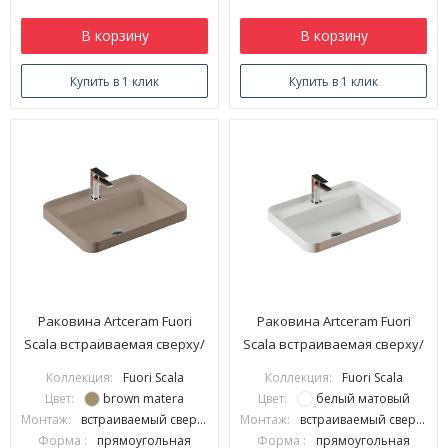
В корзину
В корзину
Купить в 1 клик
Купить в 1 клик
Раковина Artceram Fuori
Раковина Artceram Fuori
Scala встраиваемая сверху/
Scala встраиваемая сверху/
накладная на консоль с
накладная на консоль с
Коллекция:
Fuori Scala
Коллекция:
Fuori Scala
одним отверстием цвет
одним отверстием цвет
Цвет:
brown matera
Цвет:
белый матовый
Brown matera TFL034 41 00
белый матовый TFL034 05 00
Монтаж:
встраиваемый сверху
Монтаж:
встраиваемый сверху
Форма :
прямоугольная
Форма :
прямоугольная