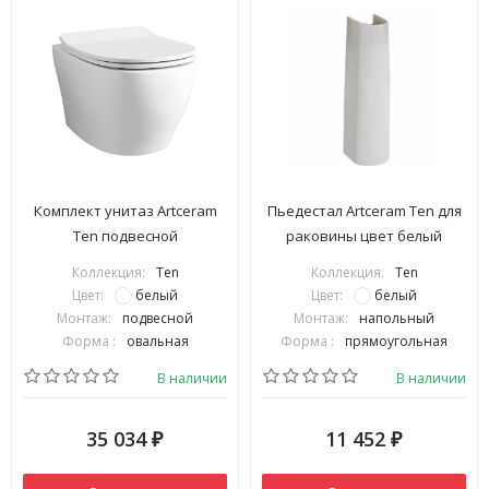
Комплект унитаз Artceram
Пьедестал Artceram Ten для
Ten подвесной
раковины цвет белый
безободковый цвет белый
TEC003 01 00
Коллекция:
Ten
Коллекция:
Ten
TEV006 01 00 с крепежом и с
Цвет:
белый
Цвет:
белый
сиденьем тонким с
Монтаж:
подвесной
Монтаж:
напольный
микролифтом TEA005
Форма :
овальная
Форма :
прямоугольная
В наличии
В наличии
35 034
11 452
₽
₽