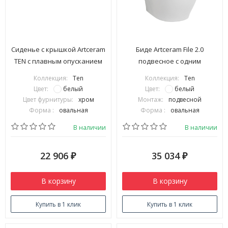
Сиденье с крышкой Artceram
Биде Artceram File 2.0
TEN с плавным опусканием
подвесное с одним
цвет белый TEA005
отверстием цвет белый
Коллекция:
Ten
Коллекция:
Ten
TEB004 01 00
Цвет:
белый
Цвет:
белый
Цвет фурнитуры:
хром
Монтаж:
подвесной
Форма :
овальная
Форма :
овальная
В наличии
В наличии
22 906
35 034
₽
₽
В корзину
В корзину
Купить в 1 клик
Купить в 1 клик