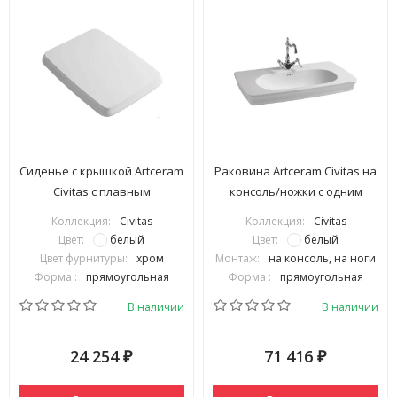
Сиденье с крышкой Artceram
Раковина Artceram Civitas на
Civitas с плавным
консоль/ножки с одним
опусканием цвет белый
отверстием цвет белый
Коллекция:
Civitas
Коллекция:
Civitas
CIA010 01 71
CIL002 01 00
Цвет:
белый
Цвет:
белый
Цвет фурнитуры:
хром
Монтаж:
на консоль, на ноги
Форма :
прямоугольная
Форма :
прямоугольная
В наличии
В наличии
24 254
71 416
₽
₽