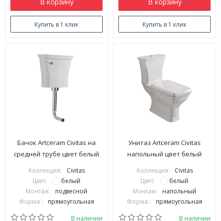
В корзину
В корзину
Купить в 1 клик
Купить в 1 клик
Бачок Artceram Civitas на
Унитаз Artceram Civitas
средней трубе цвет белый
напольный цвет белый
CIC007 01 00
CIV004 01 00
Коллекция:
Civitas
Коллекция:
Civitas
Цвет:
белый
Цвет:
белый
Монтаж:
подвесной
Монтаж:
напольный
Форма :
прямоугольная
Форма :
прямоугольная
В наличии
В наличии