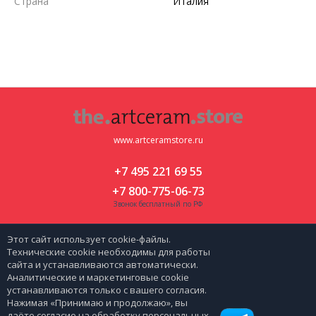
Страна
Италия
www.artceramstore.ru
+7 495 221 69 55
+7 800-775-06-73
Звонок бесплатный по РФ
Москва, ул. Флотская д 5 к 2
Этот сайт использует cookie-файлы.
zakaz@artceramstore.ru
Технические cookie необходимы для работы
сайта и устанавливаются автоматически.
Аналитические и маркетинговые cookie
|
Политика персональных данных
Карта сайта
устанавливаются только с вашего согласия.
Нажимая «Принимаю и продолжаю», вы
даёте согласие на обработку персональных